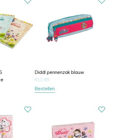
5
Diddl pennenzak blauw
ze
€
11,99
Bestellen