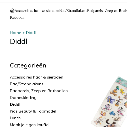
Accessoires haar & sieraden
Bad/Strandlakens
Badparels, Zeep en Bruis
Kadobon
Home
>
Diddl
Diddl
Categorieën
Accessoires haar & sieraden
Bad/Strandlakens
Badparels, Zeep en Bruisballen
Dameskleding
Diddl
Kids Beauty & Topmodel
Lunch
Maak je eigen knuffel