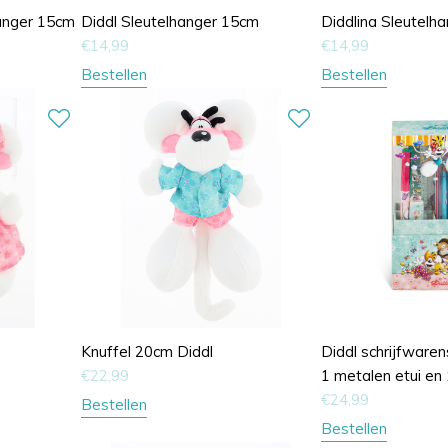
hanger 15cm
Diddl Sleutelhanger 15cm
Diddlina Sleutelh
€
14,99
€
14,99
Bestellen
Bestellen
Knuffel 20cm Diddl
Diddl schrijfwarens
€
22,99
1 metalen etui en 
€
24,99
Bestellen
Bestellen