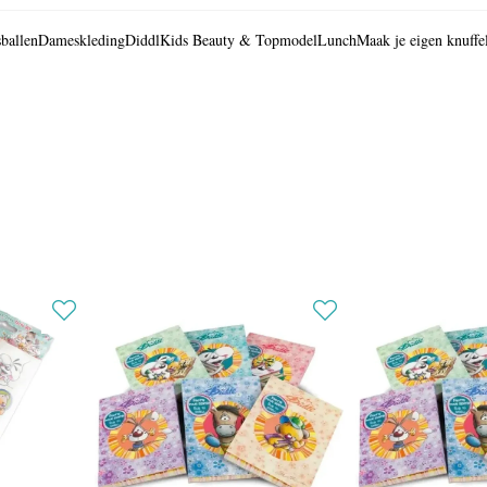
ballen
Dameskleding
Diddl
Kids Beauty & Topmodel
Lunch
Maak je eigen knuffe