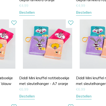
€
4,99
€
4,99
Bestellen
Bestellen
tieboekje
Diddl Mini knuffel notitieboekje
Diddl Mini knuffel 
7 blauw
met sleutelhanger - A7 oranje
met sleutelhanger
€
6,99
€
6,99
Bestellen
Bestellen