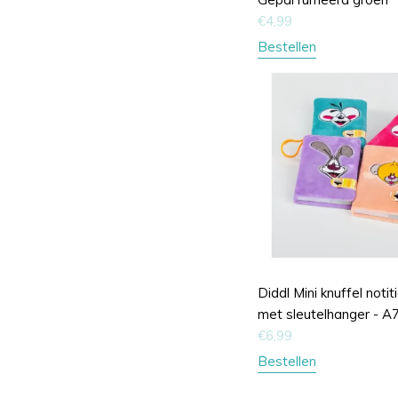
€
4,99
Bestellen
Diddl Mini knuffel noti
met sleutelhanger - A
€
6,99
Bestellen