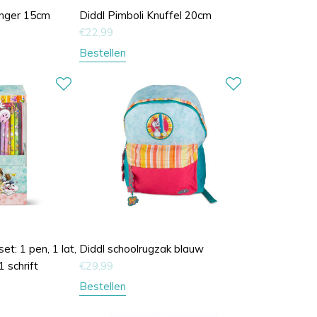
anger 15cm
Diddl Pimboli Knuffel 20cm
€
22,99
Bestellen
et: 1 pen, 1 lat,
Diddl schoolrugzak blauw
1 schrift
€
29,99
Bestellen