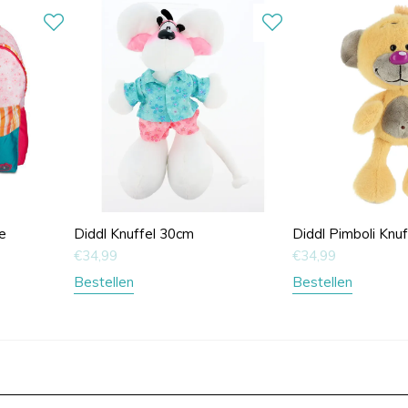
e
Diddl Knuffel 30cm
Diddl Pimboli Knu
€
34,99
€
34,99
Bestellen
Bestellen