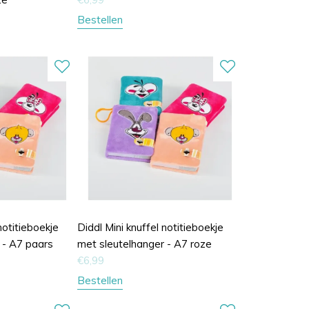
Bestellen
notitieboekje
Diddl Mini knuffel notitieboekje
 - A7 paars
met sleutelhanger - A7 roze
€
6,99
Bestellen