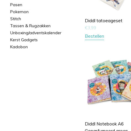
Pasen
Pokemon
Stitch
Diddl tatoeageset
Tassen & Rugzakken
€
3,99
Unboxing/adventskalender
Bestellen
Kerst Gadgets
Kadobon
Diddl Notebook A6
Geparfumeerd groen