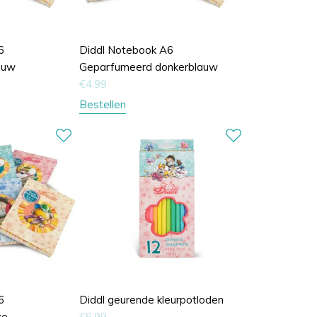
6
Diddl Notebook A6
auw
Geparfumeerd donkerblauw
€
4,99
Bestellen
6
Diddl geurende kleurpotloden
ze
€
6,99