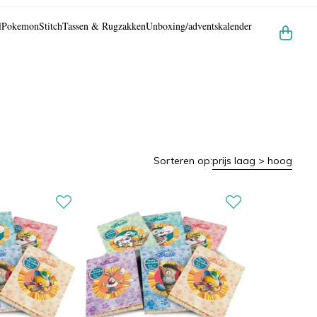
l
Pokemon
Stitch
Tassen & Rugzakken
Unboxing/adventskalender
Sorteren op:
prijs laag > hoog