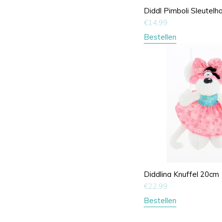
Diddl Pimboli Sleutel
€
14,99
Bestellen
Diddlina Knuffel 20cm
€
22,99
Bestellen