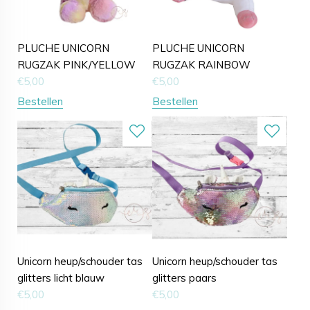
PLUCHE UNICORN
PLUCHE UNICORN
RUGZAK PINK/YELLOW
RUGZAK RAINBOW
€
5,00
€
5,00
Bestellen
Bestellen
Unicorn heup/schouder tas
Unicorn heup/schouder tas
glitters licht blauw
glitters paars
€
5,00
€
5,00