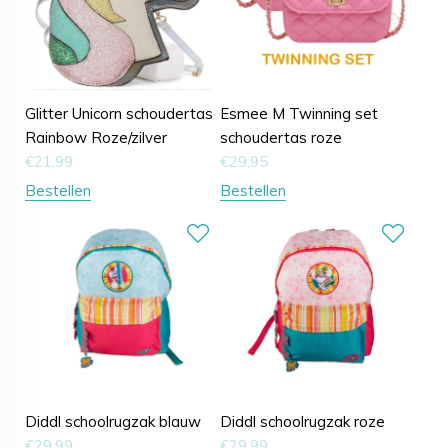
Glitter Unicorn schoudertas
Esmee M Twinning set
Rainbow Roze/zilver
schoudertas roze
€
21,99
€
29,95
Bestellen
Bestellen
Diddl schoolrugzak blauw
Diddl schoolrugzak roze
€
29,99
€
29,99