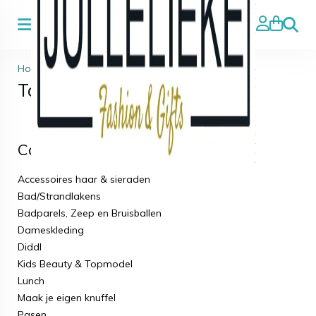
Zoeke
Home
>
Tassen & Rugzakken
Tassen & Rugzakken
Categorieën
Accessoires haar & sieraden
Bad/Strandlakens
Badparels, Zeep en Bruisballen
Dameskleding
Diddl
Kids Beauty & Topmodel
Lunch
Maak je eigen knuffel
Pasen