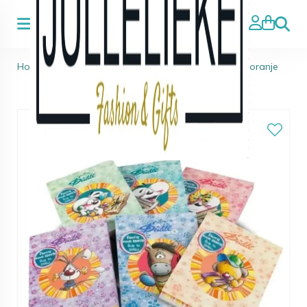
Zoeke
Home
>
Diddl
>
Diddl Notebook A6 Geparfumeerd oranje