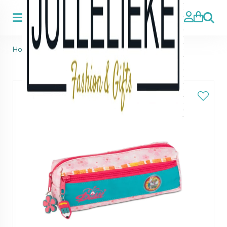
Zoeke
Home
>
Diddl
>
Diddl pennenzak roze