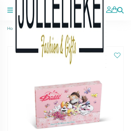
Zoeke
Home
>
Diddl make-up palet