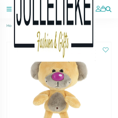
Zoeke
Home
>
Diddl
>
Diddl Pimboli Knuffel 20cm