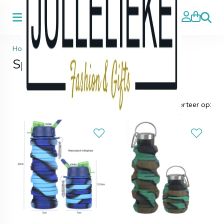
Zoeke
Home
>
Speciale aanbiedingen
Speciale aanbiedingen
Sorteer op: