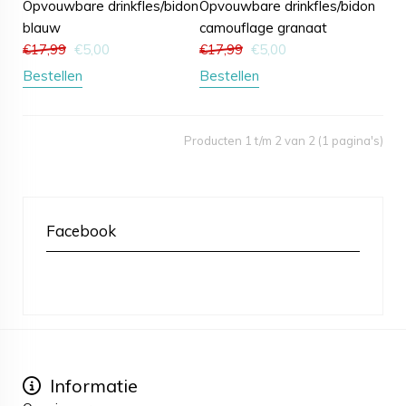
Opvouwbare drinkfles/bidon
Opvouwbare drinkfles/bidon
blauw
camouflage granaat
€
17,99
€
5,00
€
17,99
€
5,00
Bestellen
Bestellen
Producten 1 t/m 2 van 2 (1 pagina's)
Facebook
Informatie