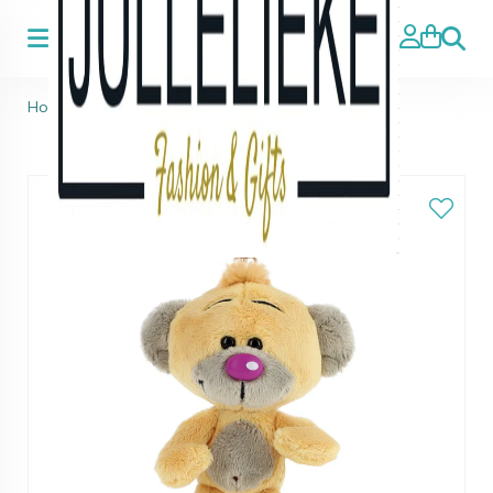
Zoeke
Home
>
Diddl
>
Diddl Pimboli Sleutelhanger 15cm