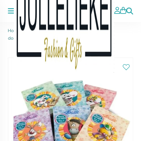
Zoeke
Home
>
Diddl
>
Diddl Notebook A6 Geparfumeerd
donkerblauw