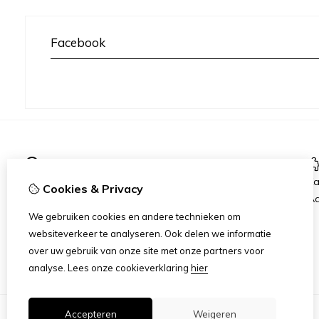
Facebook
Informatie
Openingsuren
K
Cookies & Privacy
Over ons
Aa
Verzending
We gebruiken cookies en andere technieken om
Disclaimer
websiteverkeer te analyseren. Ook delen we informatie
Algemene voorwaarden
over uw gebruik van onze site met onze partners voor
analyse.
Lees onze cookieverklaring
hier
Accepteren
Weigeren