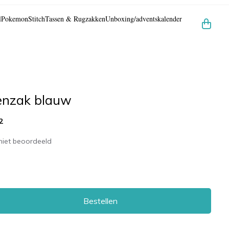
l
Pokemon
Stitch
Tassen & Rugzakken
Unboxing/adventskalender
enzak blauw
2
niet beoordeeld
Bestellen