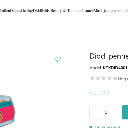
ballen
Dameskleding
Diddl
Kids Beauty & Topmodel
Lunch
Maak je eigen knuffe
Diddl penn
Model:
KTKDID4001
Nog 
€11,99
Op voorraad