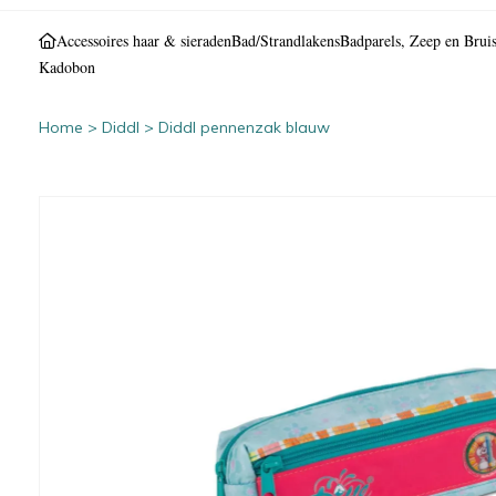
Accessoires haar & sieraden
Bad/Strandlakens
Badparels, Zeep en Bruis
Kadobon
Home
>
Diddl
>
Diddl pennenzak blauw