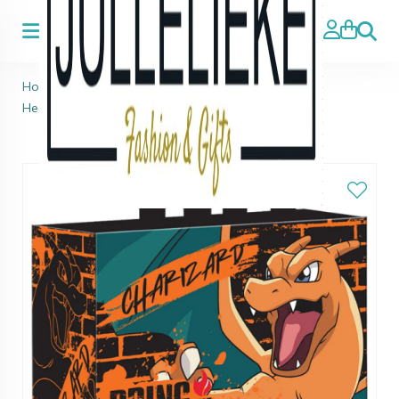
Zoeke
Home
>
Pokemon Charizard Tas Shopping Bag
Headphones