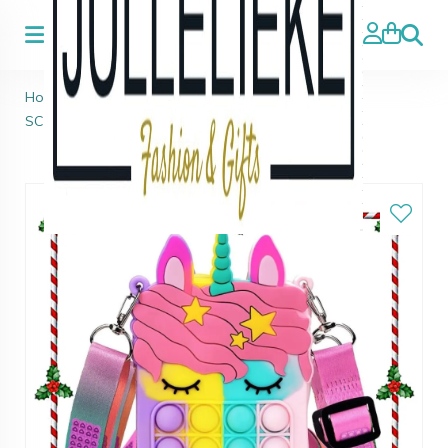
Zoeke
Home
>
Tassen & Rugzakken
>
POP-IT UNICORN 2
SCHOUDERTAS PROMO!