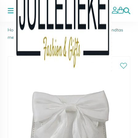
Zoeke
Home
>
Tassen & Rugzakken
>
Witte schouder-handtas
met strik