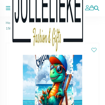
Zoeke
Home
>
Bad/Strandlakens
>
Strandlaken/badlaken
150x75cm Dinosaurus 02