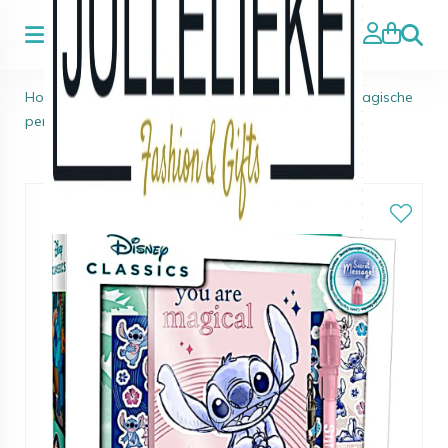
Zoeke
Home
>
Stitch
>
Stitch Stationery set dagboek + magische
pen