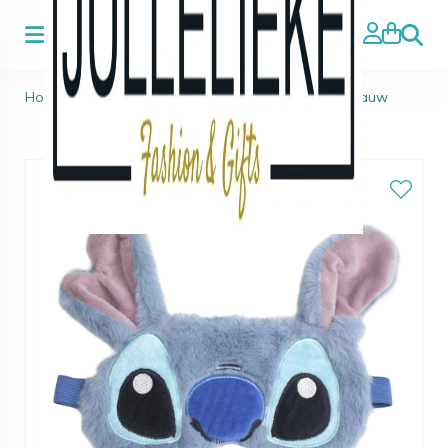
Zoeke
Home
>
Stitch
>
STITCH - borduur slaapmasker, blauw