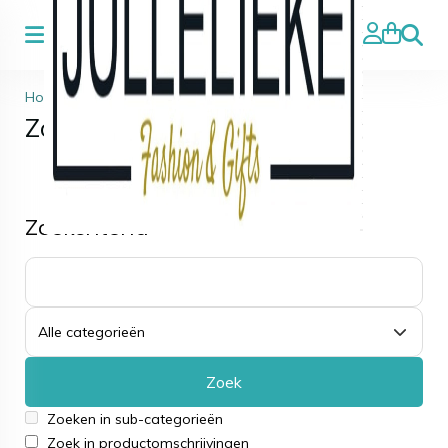
Zoeke
Home
>
Zoeken
Zoeken
Zoekcriteria
Zoek
Zoeken in sub-categorieën
Zoek in productomschrijvingen