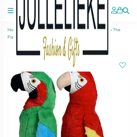
Zoeke
Home
>
Maak je eigen knuffel
>
Preston & Pandora The
Parrots (16″)