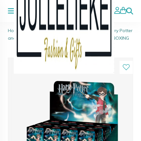
Zoeke
Home
>
Unboxing/adventskalender
>
Pop Mart Harry Potter
and the Goblet of Fire Series Figures Sealed 1x UNBOXING