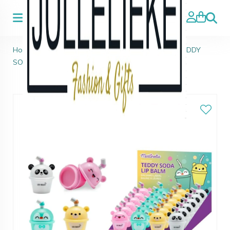
Zoeke
Home
>
Kids Beauty & Topmodel
>
MARTINELIA TEDDY
SODA LIPPENBALSEM