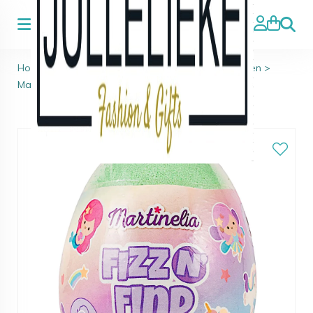
Zoeke
Home
>
Badparels, Zeep en Bruisballen
>
Bruisballen
>
Martinelia SurpriseBad Bruisbal groen