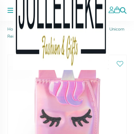
Zoeke
Home
>
Kids Beauty & Topmodel
>
Martinelia Little Unicorn
Reis Portemonnee