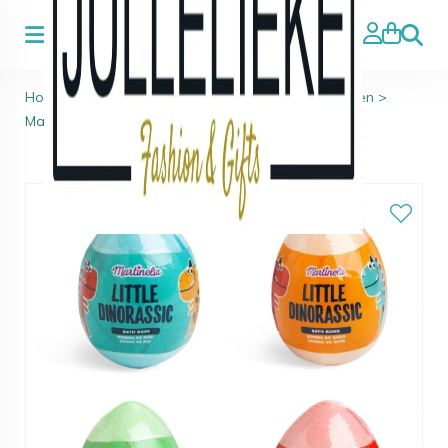
Zoeke
Home
>
Badparels, Zeep en Bruisballen
>
Bruisballen
>
Martinelia bruisbal met suprice 2+2 GRATIS 100 gr.