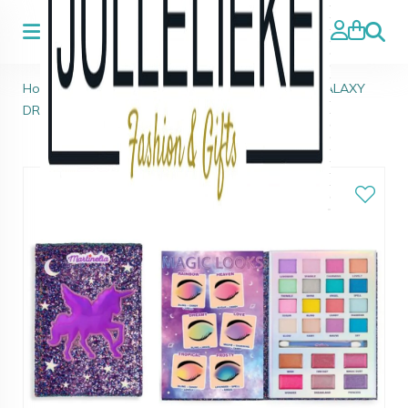
Zoeke
Home
>
Kids Beauty & Topmodel
>
MARTINELIA GALAXY
DREAMS MY SECRET DIARY MAKE-UP