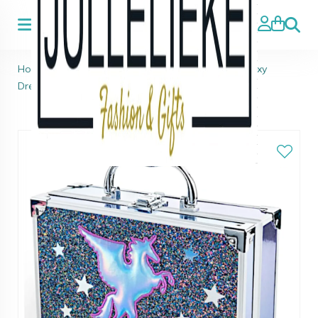
Zoeke
Home
>
Kids Beauty & Topmodel
>
Martinelia Galaxy
Dreams Makeup Beauty Box