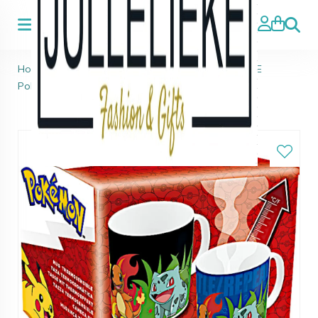
Zoeke
Home
>
Lunch
>
KERAMISCHE MOK - HEAT CHANGE
Pokemon Mok 325ML