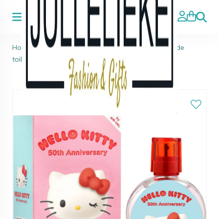
Zoeke
Home
>
Kids Beauty & Topmodel
>
Hello Kitty eau de
toilette