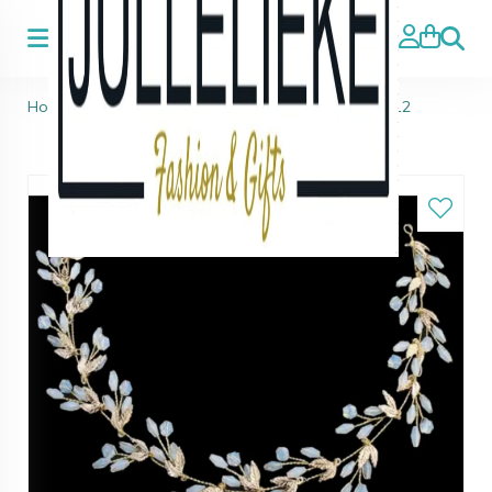
Zoeke
Home
>
Accessoires haar & sieraden
>
Haarband 12