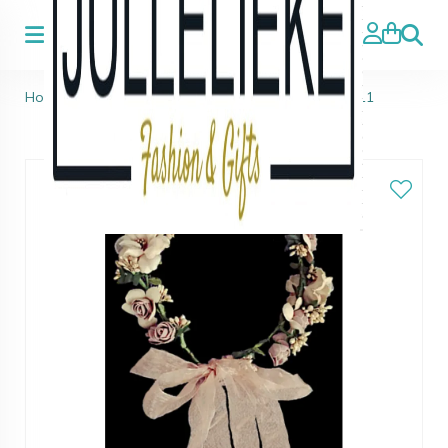
Zoeke
Home
>
Accessoires haar & sieraden
>
Haarband 11