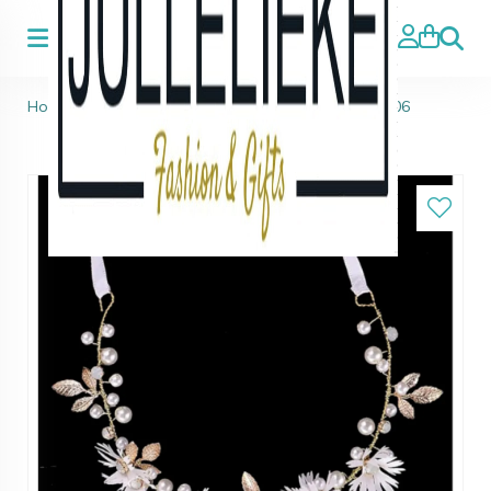
Zoeke
Home
>
Accessoires haar & sieraden
>
Haarband 06