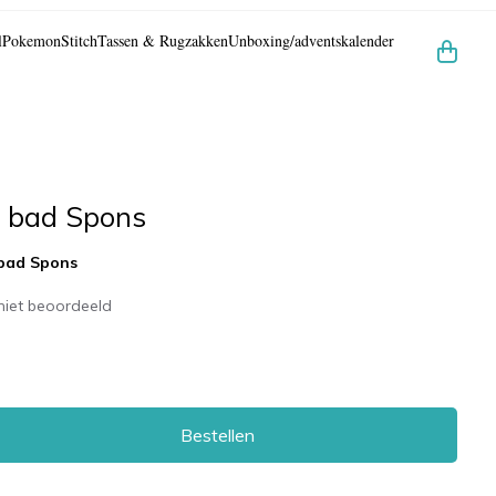
l
Pokemon
Stitch
Tassen & Rugzakken
Unboxing/adventskalender
 bad Spons
bad Spons
niet beoordeeld
Bestellen