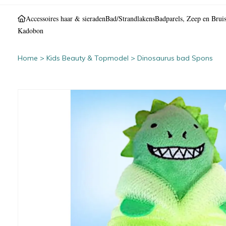
Accessoires haar & sieraden
Bad/Strandlakens
Badparels, Zeep en Bruis
Kadobon
Home
>
Kids Beauty & Topmodel
>
Dinosaurus bad Spons