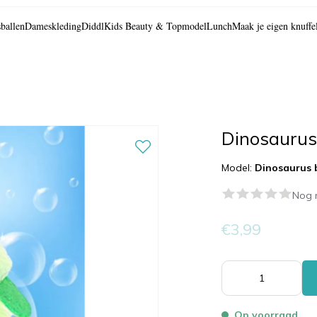
ballen
Dameskleding
Diddl
Kids Beauty & Topmodel
Lunch
Maak je eigen knuffe
Dinosaurus
Model:
Dinosaurus 
Nog 
€3,99
Op voorraad