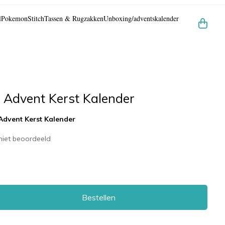
l
Pokemon
Stitch
Tassen & Rugzakken
Unboxing/adventskalender
 Advent Kerst Kalender
Advent Kerst Kalender
niet beoordeeld
Bestellen