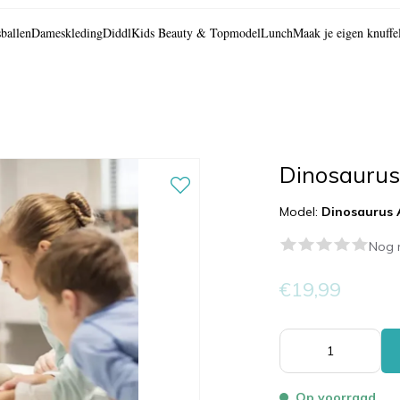
ballen
Dameskleding
Diddl
Kids Beauty & Topmodel
Lunch
Maak je eigen knuffe
Dinosaurus
Model:
Dinosaurus 
Nog 
€19,99
Op voorraad