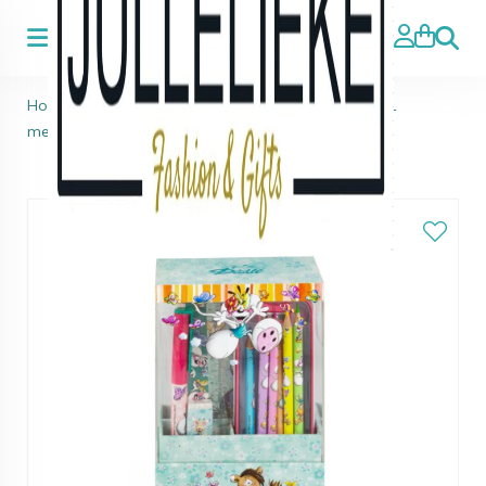
Zoeke
Home
>
Diddl
>
Diddl schrijfwarenset: 1 pen, 1 lat, 1
metalen etui en 1 schrift