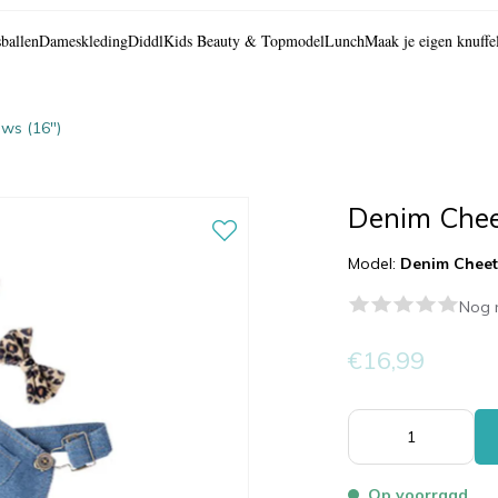
ballen
Dameskleding
Diddl
Kids Beauty & Topmodel
Lunch
Maak je eigen knuffe
ws (16″)
Denim Chee
Model:
Denim Cheet
Nog 
€16,99
Op voorraad