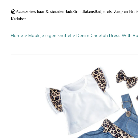
Accessoires haar & sieraden
Bad/Strandlakens
Badparels, Zeep en Bruis
Kadobon
Home
>
Maak je eigen knuffel
>
Denim Cheetah Dress With Bo