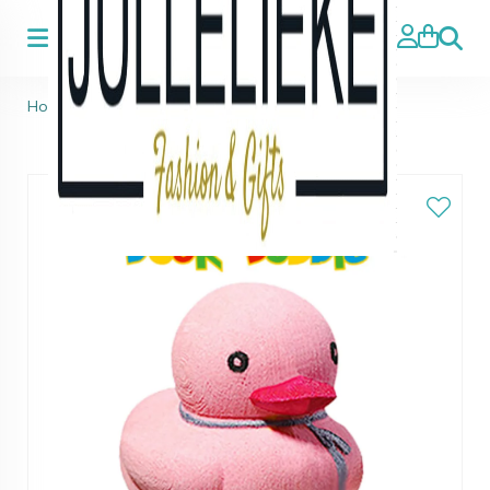
Zoeke
Home
>
Bruisbal Eend roze