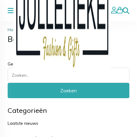
Zoeke
Home
>
Blog
>
Berichten
Geen berichten
Categorieën
Laatste nieuws