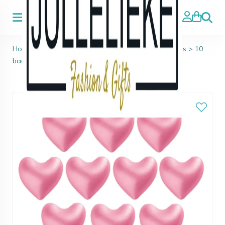
Zoeke
Home
>
Badparels, Zeep en Bruisballen
>
Badparels
>
10
badparels Pearly Aardbei Hartjes