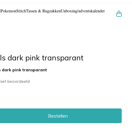
l
Pokemon
Stitch
Tassen & Rugzakken
Unboxing/adventskalender
ls dark pink transparant
 dark pink transparant
niet beoordeeld
Bestellen