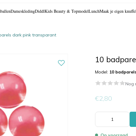
ballen
Dameskleding
Diddl
Kids Beauty & Topmodel
Lunch
Maak je eigen knuffe
arels dark pink transparant
10 badpare
Model:
10 badparels
Nog 
€2,80
Op voorraad