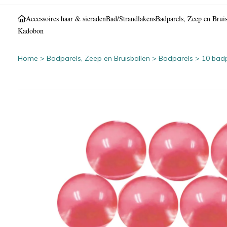
Accessoires haar & sieraden
Bad/Strandlakens
Badparels, Zeep en Bruis
Kadobon
Home
>
Badparels, Zeep en Bruisballen
>
Badparels
>
10 badp