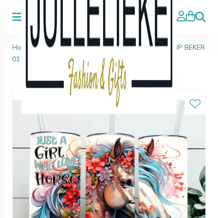
Zoeke
Home
>
Lunch
>
1 GEWELDIGE PAARDEN DRINK CUP BEKER
01 500ML INOX 3D